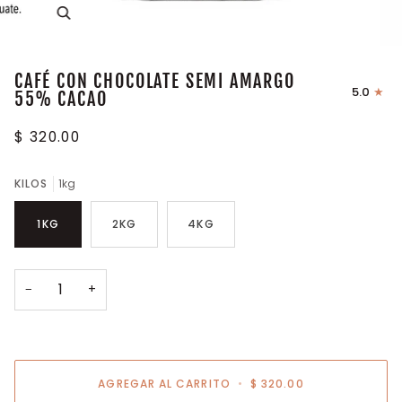
Enfocar
CAFÉ CON CHOCOLATE SEMI AMARGO
5.0
55% CACAO
$ 320.00
KILOS
1kg
1KG
2KG
4KG
−
+
AGREGAR AL CARRITO
•
$ 320.00