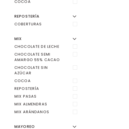
COCOA
REPOSTERÍA
Ú
R
M
E
N
Ú
A
M
P
L
I
A
O
C
U
L
T
A
R
E
L
M
E
N
COBERTURAS
MIX
Ú
R
M
E
N
Ú
A
M
P
L
I
A
O
C
U
L
T
A
R
E
L
M
E
N
CHOCOLATE DE LECHE
CHOCOLATE SEMI
AMARGO 55% CACAO
CHOCOLATE SIN
AZÚCAR
COCOA
REPOSTERÍA
MIX PASAS
MIX ALMENDRAS
MIX ARÁNDANOS
MAYOREO