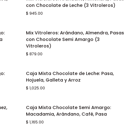
AGREGAR AL CARRITO
Vitroleros:
con Chocolate de Leche (3 Vitroleros)
Arándano,
$ 945.00
Almendra,
Pasas
con
Mix
o:
Mix Vitroleros: Arándano, Almendra, Pasas
AGREGAR AL CARRITO
Chocolate
Vitroleros:
ra
con Chocolate Semi Amargo (3
de
Arándano,
Vitroleros)
Leche
Almendra,
$ 879.00
(3
Pasas
Vitroleros)
con
Chocolate
Caja
o:
Caja Mixta Chocolate de Leche: Pasa,
AGREGAR AL CARRITO
Semi
Mixta
Hojuela, Galleta y Arroz
Amargo
Chocolate
$ 1,025.00
(3
de
Vitroleros)
Leche:
Pasa,
Caja
ez,
Caja Mixta Chocolate Semi Amargo:
AGREGAR AL CARRITO
Hojuela,
Mixta
Macadamia, Arándano, Café, Pasa
Galleta
Chocolate
$ 1,165.00
y
Semi
Arroz
Amargo:
Macadamia,