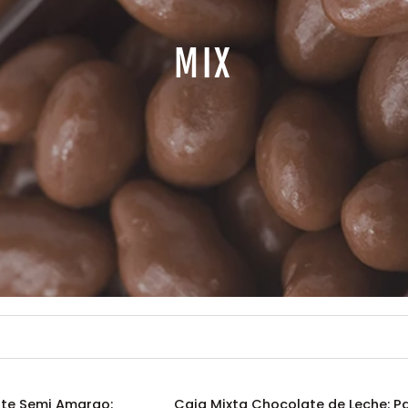
MIX
Caja
ate Semi Amargo:
Caja Mixta Chocolate de Leche: P