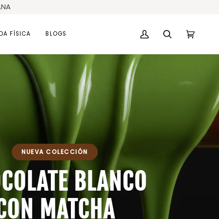
ANA
DA FÍSICA
BLOGS
Mi
Buscar
Carrito
(0)
cuenta
NUEVA COLECCIÓN
COLATE BLANCO
CON MATCHA