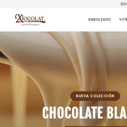
Ir
EN
directamente
al
EMBOLSADO
VIT
contenido
NUEVA COLECCIÓN
CHOCOLATE BL