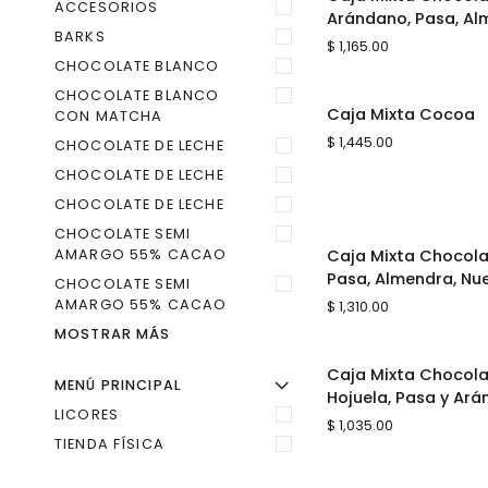
R
O
C
U
L
T
A
R
E
L
M
E
N
AGREGAR AL CA
ACCESORIOS
Mixta
Arándano, Pasa, Al
Chocolate
BARKS
$ 1,165.00
Semi
CHOCOLATE BLANCO
Amargo:
CHOCOLATE BLANCO
Arándano,
Caja
Caja Mixta Cocoa
CON MATCHA
AGREGAR AL CA
Pasa,
Mixta
$ 1,445.00
Almendra
CHOCOLATE DE LECHE
Cocoa
y
CHOCOLATE DE LECHE
Nuez
CHOCOLATE DE LECHE
CHOCOLATE SEMI
Caja
AMARGO 55% CACAO
Caja Mixta Chocol
AGREGAR AL CA
Mixta
Pasa, Almendra, N
CHOCOLATE SEMI
Chocolate
AMARGO 55% CACAO
$ 1,310.00
Semi
MOSTRAR MÁS
Amargo:
Pasa,
Caja
Caja Mixta Chocolat
AGREGAR AL CA
Almendra,
MENÚ PRINCIPAL
Mixta
Ú
R
M
E
N
Ú
A
M
P
L
I
A
O
C
U
L
T
A
R
E
L
M
E
N
Hojuela, Pasa y Ar
Nuez
Chocolate
LICORES
$ 1,035.00
y
de
TIENDA FÍSICA
Macadamia
Leche:
Galleta,