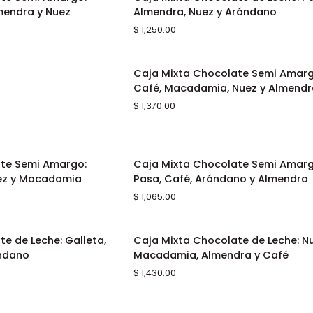
RRITO
AGREGAR AL CARRITO
Mixta
mendra y Nuez
Almendra, Nuez y Arándano
Chocolate
$ 1,250.00
de
Leche:
Pasa,
Caja
Caja Mixta Chocolate Semi Amarg
RRITO
AGREGAR AL CARRITO
Almendra,
Mixta
Café, Macadamia, Nuez y Almend
Nuez
Chocolate
$ 1,370.00
y
Semi
Arándano
Amargo:
Café,
Macadamia,
Caja
ate Semi Amargo:
Caja Mixta Chocolate Semi Amarg
RRITO
AGREGAR AL CARRITO
Nuez
Mixta
uez y Macadamia
Pasa, Café, Arándano y Almendra
y
Chocolate
$ 1,065.00
Almendra
Semi
Amargo:
Pasa,
Caja
e de Leche: Galleta,
Caja Mixta Chocolate de Leche: Nu
RRITO
AGREGAR AL CARRITO
Café,
Mixta
ándano
Macadamia, Almendra y Café
Arándano
Chocolate
$ 1,430.00
y
de
Almendra
Leche:
Nuez,