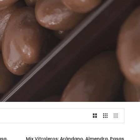
Mix
asa,
Mix Vitroleros: Arándano, Almendra, Pasas