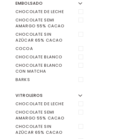
EMBOLSADO
Hojuela,
Ú
R
M
E
N
Ú
A
M
P
L
I
A
O
C
U
L
T
A
R
E
L
M
E
N
Pasa
CHOCOLATE DE LECHE
y
CHOCOLATE SEMI
Arándano
AMARGO 55% CACAO
CHOCOLATE SIN
AZÚCAR 65% CACAO
COCOA
CHOCOLATE BLANCO
CHOCOLATE BLANCO
CON MATCHA
BARKS
VITROLEROS
Ú
R
M
E
N
Ú
A
M
P
L
I
A
O
C
U
L
T
A
R
E
L
M
E
N
CHOCOLATE DE LECHE
CHOCOLATE SEMI
AMARGO 55% CACAO
CHOCOLATE SIN
AZÚCAR 65% CACAO